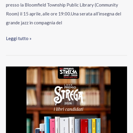
presso la Bloomfield Township Public Library (Community
Room) il 15 aprile, alle ore 19:00.Una serata all’insegna del
grande jazz in compagnia del
Leggi tutto »
La
Dante
al
Premio
Strega
2026:
un