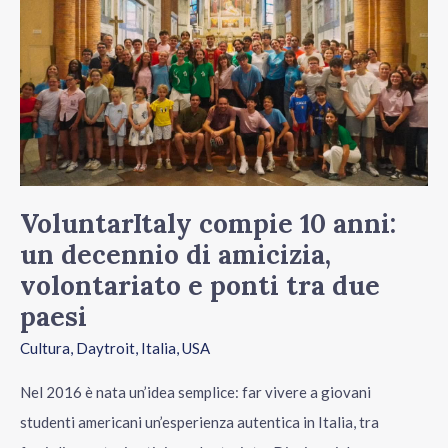
10
anni:
un
decennio
di
amicizia,
volontariato
VoluntarItaly compie 10 anni:
e
un decennio di amicizia,
ponti
volontariato e ponti tra due
tra
paesi
due
Cultura
,
Daytroit
,
Italia
,
USA
paesi
Nel 2016 è nata un’idea semplice: far vivere a giovani
studenti americani un’esperienza autentica in Italia, tra