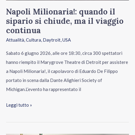
ma
Napoli Milionaria!: quando il
il
sipario si chiude, ma il viaggio
viaggio
continua
continua
Attualità
,
Cultura
,
Daytroit
,
USA
Sabato 6 giugno 2026, alle ore 18:30, circa 300 spettatori
hanno riempito il Marygrove Theatre di Detroit per assistere
a Napoli Milionaria!, il capolavoro di Eduardo De Filippo
portato in scena dalla Dante Alighieri Society of
Michigan.L’evento ha rappresentato il
Leggi tutto »