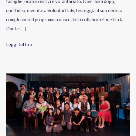
famiglie, oratori estivi e volontariato. Dieci anni dopo,
quell’idea, diventata VoluntarItaly, festeggia il suo decimo
compleanno.Il programma nasce dalla collaborazione tra la
Dante […]
Leggi tutto »
Napoli
Milionaria!:
quando
il
sipario
si
chiude,