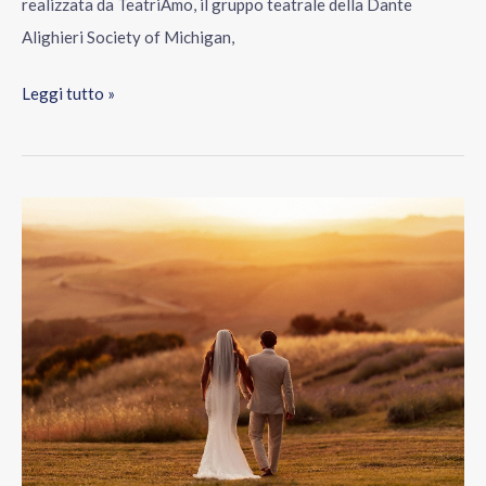
realizzata da TeatriAmo, il gruppo teatrale della Dante
Alighieri Society of Michigan,
Leggi tutto »
Americani
in
Italia
per
sposarsi:
il
Paese
come
palcoscenico