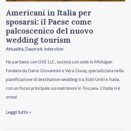
del
Americani in Italia per
nuovo
sposarsi: il Paese come
wedding
palcoscenico del nuovo
tourism
wedding tourism
Attualità
,
Daytroit
,
Interviste
Ne parliamo con GVE LLC, società con sede in Michigan
fondata da Dario Giovannini e Vera Dusaj, specializzata nella
pianificazione di destination wedding tra Stati Uniti e Italia,
con un focus principale sui matrimoni in Toscana. L’Italia si è
ormai
Leggi tutto »