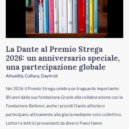
anniversario
speciale,
una
partecipazione
globale
La Dante al Premio Strega
2026: un anniversario speciale,
una partecipazione globale
Attualità
,
Cultura
,
Daytroit
Nel 2026 il Premio Strega celebra un traguardo importante:
80 anni dalla sua fondazione.Grazie alla collaborazione con la
Fondazione Bellonci, anche i presìdi Dante all’estero
partecipano attivamente alla giuria mediante voto collettivo.
Lettori e lettrici provenienti da diversi Paesi fanno