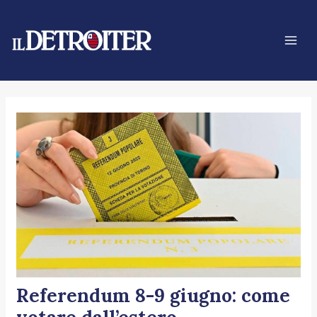
Vai
Navigazione
Mai
al
articoli
Men
contenuto
Referendum 8-9 giugno: come