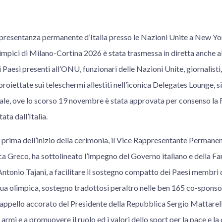
ppresentanza permanente d’Italia presso le Nazioni Unite a New Yor
impici di Milano-Cortina 2026 è stata trasmessa in diretta anche al
Paesi presenti all’ONU, funzionari delle Nazioni Unite, giornalisti
proiettate sui teleschermi allestiti nell’iconica Delegates Lounge, s
le, ove lo scorso 19 novembre è stata approvata per consenso la R
ata dall’Italia.
prima dell’inizio della cerimonia, il Vice Rappresentante Permanent
a Greco, ha sottolineato l’impegno del Governo italiano e della Fa
Antonio Tajani, a facilitare il sostegno compatto dei Paesi membri
ua olimpica, sostegno tradottosi peraltro nelle ben 165 co-sponsor
appello accorato del Presidente della Repubblica Sergio Mattarella
e armi e a promuovere il ruolo ed i valori dello sport per la pace e 