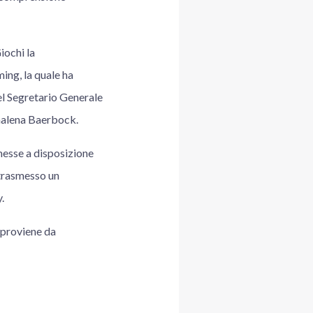
iochi la
ing, la quale ha
el Segretario Generale
nnalena Baerbock.
 messe a disposizione
 trasmesso un
.
proviene da