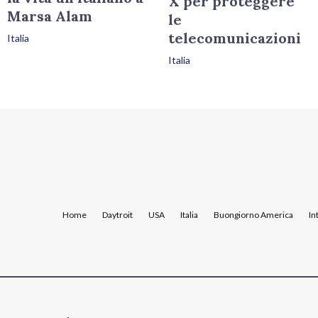
X per proteggere
Marsa Alam
le
telecomunicazioni
Italia
Italia
Home
Daytroit
USA
Italia
Buongiorno America
In