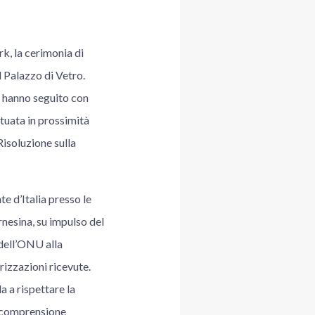
k, la cerimonia di
 Palazzo di Vetro.
, hanno seguito con
ituata in prossimità
isoluzione sulla
e d’Italia presso le
rnesina, su impulso del
 dell’ONU alla
izzazioni ricevute.
 a rispettare la
la comprensione