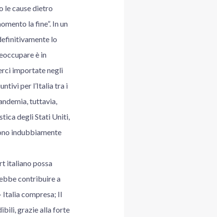
o le cause dietro
momento la fine”. In un
definitivamente lo
reoccupare è in
rci importate negli
ivi per l’Italia tra i
andemia, tuttavia,
ica degli Stati Uniti,
 sono indubbiamente
rt italiano possa
rebbe contribuire a
 Italia compresa; Il
ili, grazie alla forte