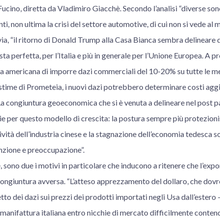
Fucino, diretta da Vladimiro Giacchè. Secondo l’analisi “diverse son
nti, non ultima la crisi del settore automotive, di cui non si vede al 
via, “il ritorno di Donald Trump alla Casa Bianca sembra delineare 
ta perfetta, per l’Italia e più in generale per l’Unione Europea. A p
ta americana di imporre dazi commerciali del 10-20% su tutte le me
time di Prometeia, i nuovi dazi potrebbero determinare costi aggiunt
o. La congiuntura geoeconomica che si è venuta a delineare nel post p
ie per questo modello di crescita: la postura sempre più protezionist
ività dell’industria cinese e la stagnazione dell’economia tedesca
enzione e preoccupazione”.
, sono due i motivi in particolare che inducono a ritenere che l’expo
 congiuntura avversa. “L’atteso apprezzamento del dollaro, che dov
tto dei dazi sui prezzi dei prodotti importati negli Usa dall’estero –
anifattura italiana entro nicchie di mercato difficilmente contendib