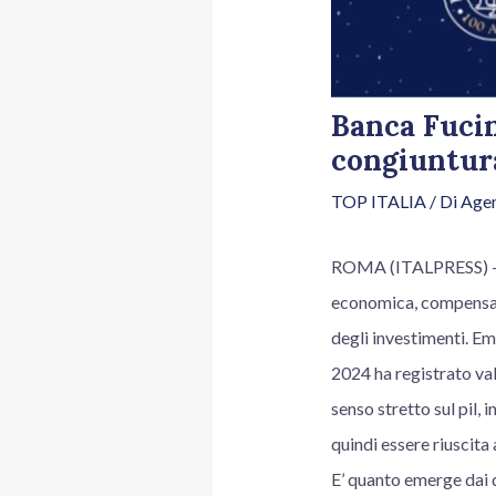
Banca Fucin
congiuntur
TOP ITALIA
/ Di
Agen
ROMA (ITALPRESS) – “Per
economica, compensand
degli investimenti. Eme
2024 ha registrato valo
senso stretto sul pil, 
quindi essere riuscita
E’ quanto emerge dai d