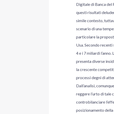
Digitale di Banca del 
questi risultati delude
simile contesto, tutta
scenario di una tempes
particolare la propos
Usa. Secondo recenti s
4 e i 7 miliardi l’ann
presenta diverse insid
la crescente competit
processi degni di att
Dall’analisi, comunque
reggere l’urto di tale
controbilanciare l’effe
posizionamento della m