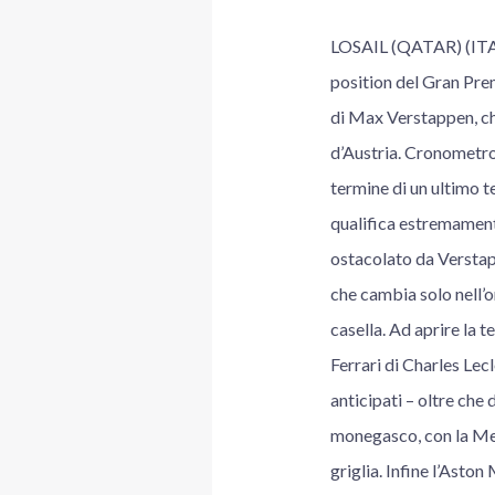
LOSAIL (QATAR) (ITALP
position del Gran Prem
di Max Verstappen, ch
d’Austria. Cronometro 
termine di un ultimo ten
qualifica estremamente
ostacolato da Verstapp
che cambia solo nell’o
casella. Ad aprire la t
Ferrari di Charles Lec
anticipati – oltre che 
monegasco, con la Merc
griglia. Infine l’Aston