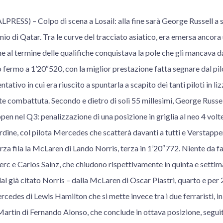
RESS) – Colpo di scena a Losail: alla fine sarà George Russell a s
io di Qatar. Tra le curve del tracciato asiatico, era emersa ancora 
e al termine delle qualifiche conquistava la pole che gli mancava 
fermo a 1’20″520, con la miglior prestazione fatta segnare dal pil
tativo in cui era riuscito a spuntarla a scapito dei tanti piloti in liz
 combattuta. Secondo e dietro di soli 55 millesimi, George Russell
en nel Q3: penalizzazione di una posizione in griglia al neo 4 volte 
rdine, col pilota Mercedes che scatterà davanti a tutti e Verstapp
erza fila la McLaren di Lando Norris, terza in 1’20″772. Niente da fa
lerc e Carlos Sainz, che chiudono rispettivamente in quinta e setti
dal già citato Norris – dalla McLaren di Oscar Piastri, quarto e per 
edes di Lewis Hamilton che si mette invece tra i due ferraristi, in
 Martin di Fernando Alonso, che conclude in ottava posizione, seguito