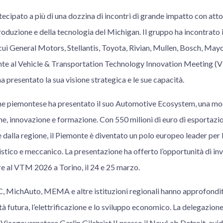
ecipato a più di una dozzina di incontri di grande impatto con attor
produzione e della tecnologia del Michigan. Il gruppo ha incontrato
cui General Motors, Stellantis, Toyota, Rivian, Mullen, Bosch, Mayco
te al Vehicle & Transportation Technology Innovation Meeting (V
 presentato la sua visione strategica e le sue capacità.
ne piemontese ha presentato il suo Automotive Ecosystem, una mo
e, innovazione e formazione. Con 550 milioni di euro di esportazio
 dalla regione, il Piemonte è diventato un polo europeo leader per
stico e meccanico. La presentazione ha offerto l’opportunità di inv
e al VTM 2026 a Torino, il 24 e 25 marzo.
, MichAuto, MEMA e altre istituzioni regionali hanno approfondit
ità futura, l’elettrificazione e lo sviluppo economico. La delegazion
il Vicegovernatore Garlin Gilchrist II presso il NewLab Detroit, evid