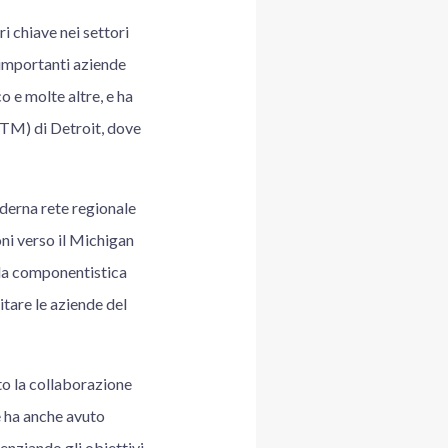
i chiave nei settori
 importanti aziende
 e molte altre, e ha
TM) di Detroit, dove
derna rete regionale
ni verso il Michigan
 la componentistica
itare le aziende del
o la collaborazione
e ha anche avuto
enziando gli obiettivi