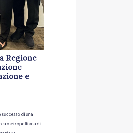
la Regione
azione
azione e
e successo di una
area metropolitana di
erazione