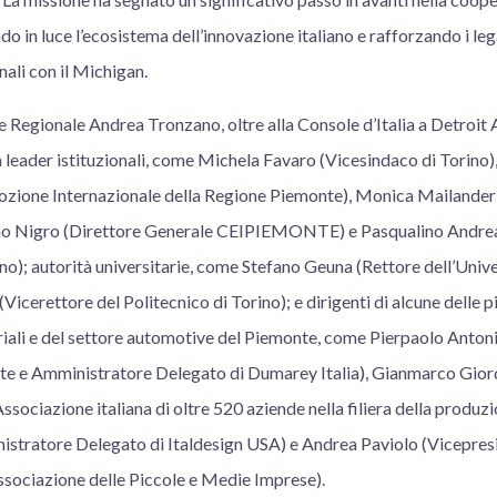
do in luce l’ecosistema dell’innovazione italiano e rafforzando i leg
nali con il Michigan.
 Regionale Andrea Tronzano, oltre alla Console d’Italia a Detroit A
 leader istituzionali, come Michela Favaro (Vicesindaco di Torino)
ozione Internazionale della Regione Piemonte), Monica Mailander 
fano Nigro (Direttore Generale CEIPIEMONTE) e Pasqualino Andrea
); autorità universitarie, come Stefano Geuna (Rettore dell’Univer
Vicerettore del Politecnico di Torino); e dirigenti di alcune delle p
riali e del settore automotive del Piemonte, come Pierpaolo Antoni
te e Amministratore Delegato di Dumarey Italia), Gianmarco Gior
ssociazione italiana di oltre 520 aziende nella filiera della produz
istratore Delegato di Italdesign USA) e Andrea Paviolo (Vicepre
ssociazione delle Piccole e Medie Imprese).