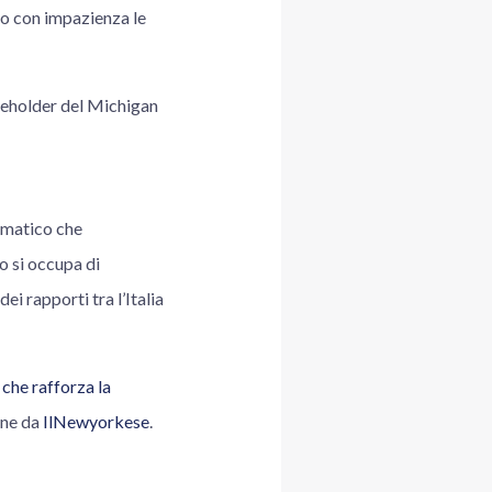
mo con impazienza le
takeholder del Michigan
lomatico che
o si occupa di
ei rapporti tra l’Italia
che rafforza la
ne da
IlNewyorkese
.