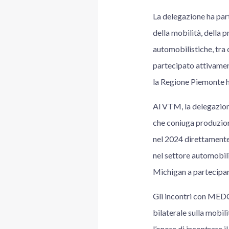
La delegazione ha part
della mobilità, della 
automobilistiche, tra 
partecipato attivamen
la Regione Piemonte ha
Al VTM, la delegazio
che coniuga produzion
nel 2024 direttamente
nel settore automobili
Michigan a partecipar
Gli incontri con MEDC
bilaterale sulla mobil
l’onore di incontrare 