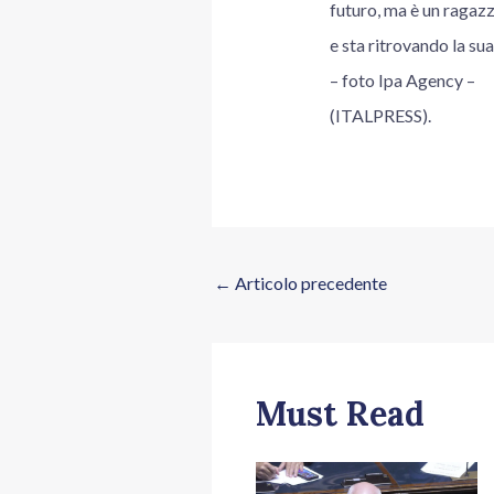
futuro, ma è un ragazz
e sta ritrovando la su
– foto Ipa Agency –
(ITALPRESS).
←
Articolo precedente
Must Read