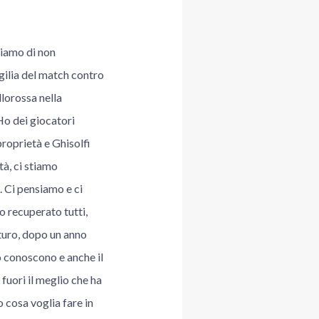
riamo di non
igilia del match contro
llorossa nella
Ho dei giocatori
proprietà e Ghisolfi
tà, ci stiamo
. Ci pensiamo e ci
o recuperato tutti,
uturo, dopo un anno
o conoscono e anche il
fuori il meglio che ha
o cosa voglia fare in