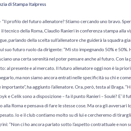
zia di Stampa Italpress
l profilo del futuro allenatore? Stiamo cercando uno bravo. Spe
o il tecnico della Roma, Claudio Ranieri in conferenza stampa alla v
gue, parlando della scelta sull’allenatore che guiderà la squadra gia
sul suo futuro ruolo da dirigente: “Mi sto impegnando 50% e 50%. 
sciano una certa serenità nel poter pensare anche al futuro. Con la 
: al presente e al mercato. Il futuro allenatore oggi non è la priori
garlo, ma non siamo ancora entrati nelle specificità su chi e come
importante”, ha aggiunto l’allenatore. Ora, però, testa al Braga. “H
yk e Celik sono a disposizione – fa il punto Ranieri – Soulè? E’ il f
o alla Roma e pensava di fare le stesse cose. Ma ora gli avversari l
esato. Io e il club contiamo molto su di lui e cercheremo di tirargli 
grini: “Non ci ho ancora parlato sotto l’aspetto contrattuale e non s