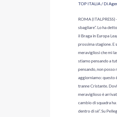
TOP ITALIA
/ Di
Agen
ROMA (ITALPRESS) – “I
sbagliare”. Lo ha dett
il Braga in Europa Lea
prossima stagione. E 
meravigliosi che mi la
stiamo pensando a tutto
pensando, non posso ne
aggiorniamo: questo è 
tranne Cristante. Dovb
meraviglioso è arrivat
cambio di squadra ha p
dentro di sè”. Su Pelle