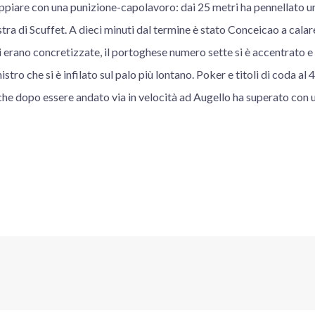
iare con una punizione-capolavoro: dai 25 metri ha pennellato una
stra di Scuffet. A dieci minuti dal termine è stato Conceicao a calare
 erano concretizzate, il portoghese numero sette si è accentrato e 
istro che si è infilato sul palo più lontano. Poker e titoli di coda al
he dopo essere andato via in velocità ad Augello ha superato con u