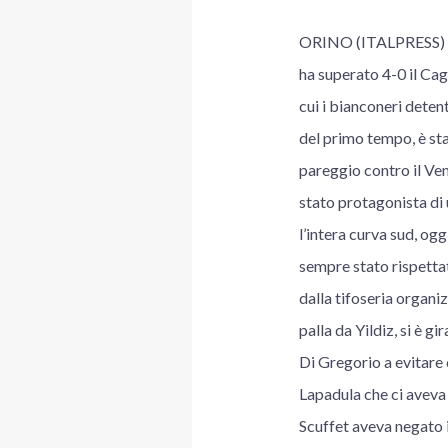
ORINO (ITALPRESS) – M
ha superato 4-0 il Cagl
cui i bianconeri detent
del primo tempo, è sta
pareggio contro il Ven
stato protagonista di 
l’intera curva sud, ogg
sempre stato rispettato
dalla tifoseria organiz
palla da Yildiz, si è g
Di Gregorio a evitare 
Lapadula che ci aveva p
Scuffet aveva negato i