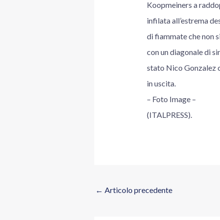
Koopmeiners a raddopp
infilata all’estrema de
di fiammate che non si
con un diagonale di sin
stato Nico Gonzalez c
in uscita.
– Foto Image –
(ITALPRESS).
←
Articolo precedente