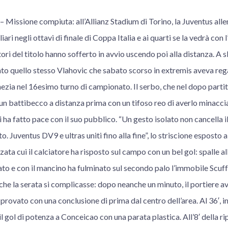
issione compiuta: all’Allianz Stadium di Torino, la Juventus all
iari negli ottavi di finale di Coppa Italia e ai quarti se la vedrà con 
ori del titolo hanno sofferto in avvio uscendo poi alla distanza. A s
to quello stesso Vlahovic che sabato scorso in extremis aveva regal
ezia nel 16esimo turno di campionato. Il serbo, che nel dopo partit
un battibecco a distanza prima con un tifoso reo di averlo minacci
i ha fatto pace con il suo pubblico. “Un gesto isolato non cancella il
. Juventus DV9 e ultras uniti fino alla fine”, lo striscione esposto a
zata cui il calciatore ha risposto sul campo con un bel gol: spalle al
irato e con il mancino ha fulminato sul secondo palo l’immobile Scuff
che la serata si complicasse: dopo neanche un minuto, il portiere av
rovato con una conclusione di prima dal centro dell’area. Al 36′, inv
l gol di potenza a Conceicao con una parata plastica. All’8′ della ri