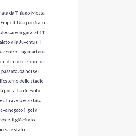
enata da Thiago Motta
l’Empoli. Una partita in
bloccare la gara, al 44′
ato alla Juventus il
a contro i lagunari era
ato di morte e poi con
 passato, da noi sei
ll’esterno dello stadio
la porta, ha ricevuto
et. In avvio era stato
eva negato il gol a
ece, il già citato
presa è stato