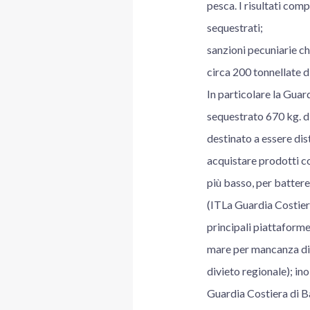
pesca. I risultati comp
sequestrati;
sanzioni pecuniarie c
circa 200 tonnellate d
In particolare la Gua
sequestrato 670 kg. di
destinato a essere dist
acquistare prodotti c
più basso, per battere 
(ITLa Guardia Costiera
principali piattaforme
mare per mancanza di r
divieto regionale); ino
Guardia Costiera di Ba