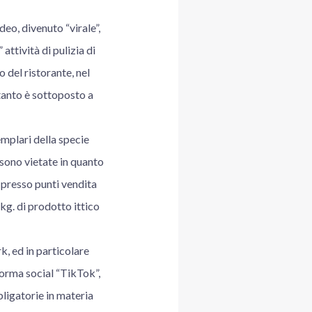
eo, divenuto “virale”,
attività di pulizia di
o del ristorante, nel
tanto è sottoposto a
mplari della specie
 sono vietate in quanto
i presso punti vendita
kg. di prodotto ittico
k, ed in particolare
forma social “TikTok”,
bligatorie in materia