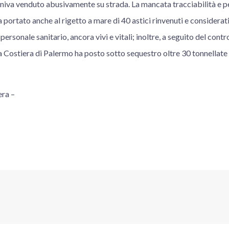
veniva venduto abusivamente su strada. La mancata tracciabilità e p
ha portato anche al rigetto a mare di 40 astici rinvenuti e considerati
personale sanitario, ancora vivi e vitali; inoltre, a seguito del cont
a Costiera di Palermo ha posto sotto sequestro oltre 30 tonnellate 
era –