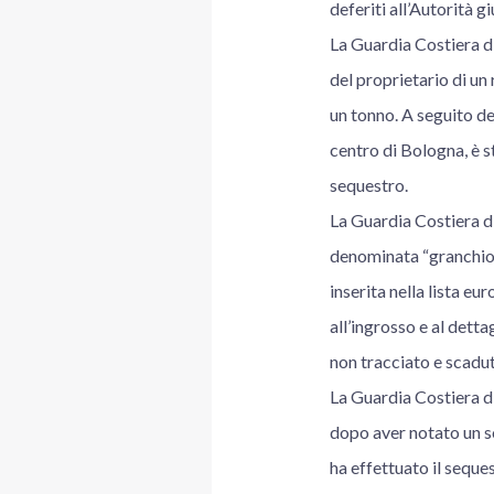
deferiti all’Autorità gi
La Guardia Costiera di
del proprietario di un 
un tonno. A seguito dei
centro di Bologna, è s
sequestro.
La Guardia Costiera di
denominata “granchio c
inserita nella lista eu
all’ingrosso e al dett
non tracciato e scadu
La Guardia Costiera di
dopo aver notato un so
ha effettuato il seque