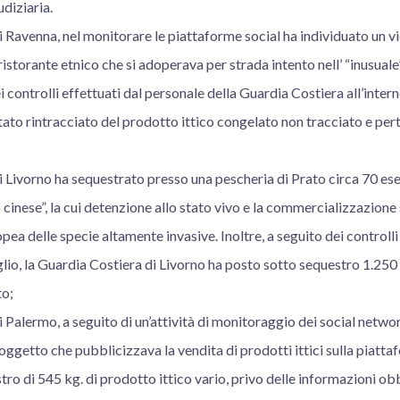
udiziaria.
 Ravenna, nel monitorare le piattaforme social ha individuato un vid
ristorante etnico che si adoperava per strada intento nell’ “inusuale” 
 controlli effettuati dal personale della Guardia Costiera all’intern
tato rintracciato del prodotto ittico congelato non tracciato e per
 Livorno ha sequestrato presso una pescheria di Prato circa 70 ese
inese”, la cui detenzione allo stato vivo e la commercializzazione
ropea delle specie altamente invasive. Inoltre, a seguito dei controll
aglio, la Guardia Costiera di Livorno ha posto sotto sequestro 1.250 
to;
 Palermo, a seguito di un’attività di monitoraggio dei social networ
ggetto che pubblicizzava la vendita di prodotti ittici sulla piatta
stro di 545 kg. di prodotto ittico vario, privo delle informazioni ob