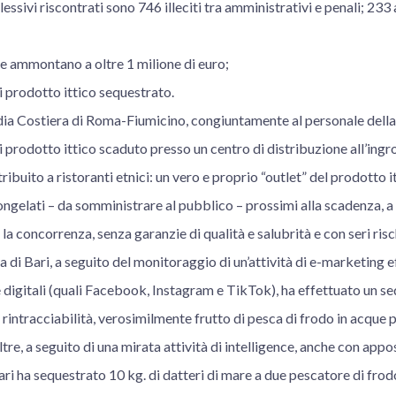
lessivi riscontrati sono 746 illeciti tra amministrativi e penali; 233
he ammontano a oltre 1 milione di euro;
i prodotto ittico sequestrato.
rdia Costiera di Roma-Fiumicino, congiuntamente al personale dell
 prodotto ittico scaduto presso un centro di distribuzione all’ing
ribuito a ristoranti etnici: un vero e proprio “outlet” del prodotto 
ongelati – da somministrare al pubblico – prossimi alla scadenza,
la concorrenza, senza garanzie di qualità e salubrità e con seri risch
 di Bari, a seguito del monitoraggio di un’attività di e-marketing e
 digitali (quali Facebook, Instagram e TikTok), ha effettuato un seq
intracciabilità, verosimilmente frutto di pesca di frodo in acque pu
ltre, a seguito di una mirata attività di intelligence, anche con appo
ri ha sequestrato 10 kg. di datteri di mare a due pescatore di frodo,