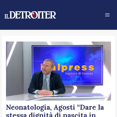
Vai
Navigazione
Mai
al
articoli
Men
contenuto
Neonatologia, Agosti “Dare la
stessa dignità di nascita in