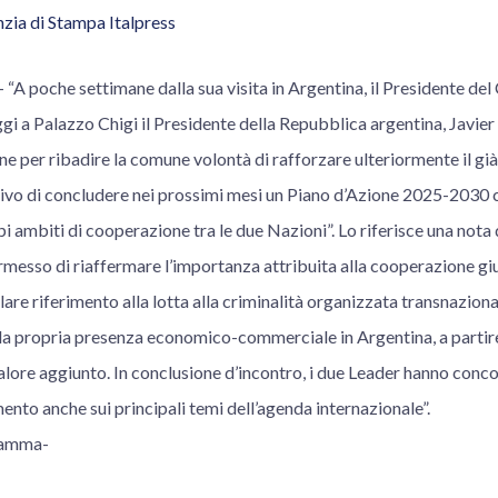
zia di Stampa Italpress
 poche settimane dalla sua visita in Argentina, il Presidente del 
gi a Palazzo Chigi il Presidente della Repubblica argentina, Javier
one per ribadire la comune volontà di rafforzare ulteriormente il gi
ttivo di concludere nei prossimi mesi un Piano d’Azione 2025-2030 
i ambiti di cooperazione tra le due Nazioni”. Lo riferisce una nota d
messo di riaffermare l’importanza attribuita alla cooperazione giud
lare riferimento alla lotta alla criminalità organizzata transnaziona
 la propria presenza economico-commerciale in Argentina, a partire
valore aggiunto. In conclusione d’incontro, i due Leader hanno con
nto anche sui principali temi dell’agenda internazionale”.
ramma-