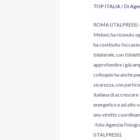
TOP ITALIA
/ Di
Agen
ROMA (ITALPRESS) – “A
Meloni, ha ricevuto og
ha costituito l’occasi
bilaterale, con l’obie
approfondire i già amp
colloquio ha anche per
sicurezza, con partico
italiana di accrescere
energetico e ad alto 
uno stretto coordiname
-foto Agenzia Fotog
(ITALPRESS).