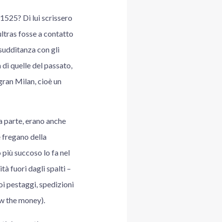
 1525? Di lui scrissero
ultras fosse a contatto
 sudditanza con gli
 di quelle del passato,
 gran Milan, cioè un
 a parte, erano anche
e fregano della
o più succoso lo fa nel
tà fuori dagli spalti –
poi pestaggi, spedizioni
ow the money).