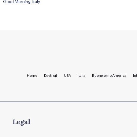
Good Morning Italy
Home
Daytroit
USA
Italia
Buongiorno America
In
Legal