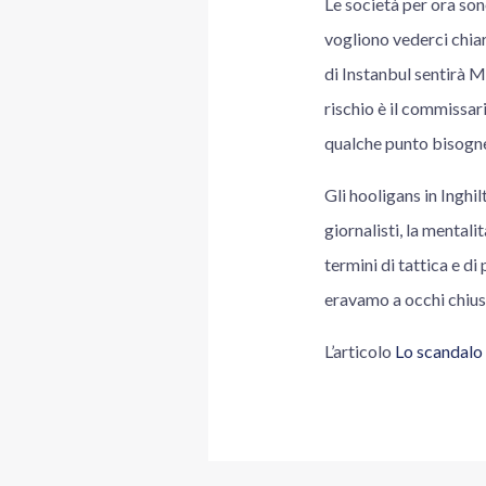
Le società per ora son
vogliono vederci chiar
di Instanbul sentirà Ma
rischio è il commissa
qualche punto bisogne
Gli hooligans in Inghi
giornalisti, la mentali
termini di tattica e d
eravamo a occhi chiusi
L’articolo
Lo scandalo 