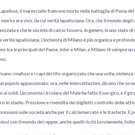
Lapalisse, il maresciallo francese morto nella battaglia di Pavia del
morire era vivo, da cui verità lapalissiana. Ora, che il mondo degli 
nizzata e che le società di calcio fossero, in genere, in uno stato di
 verità lapalissiana. L’inchiesta di Milano è più organica e profonda
no tra le principali del Paese, Inter e Milan, e Milano l’è sempre un
ano.
ivano i mafiosi e i capi del tifo organizzato che una volta, violenza
i un popolo appassionato: ora, nelle intercettazioni, dicono che se n
ai soldi. L’economia circolare del Male ha fatto il suo giro, e il gir
o lo stadio. Pressione e rivendita dei biglietti, controllo delle attivi
 pressioni sulle società anche per il calciomercato e le trasferte. E 
colosi con il mondo dei rapper, anche quelli ricchi (ovviamente, foll