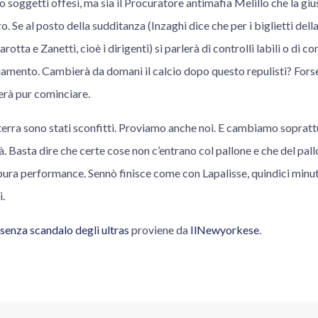
o soggetti offesi, ma sia il Procuratore antimafia Melillo che la giu
o. Se al posto della sudditanza (Inzaghi dice che per i biglietti del
rotta e Zanetti, cioè i dirigenti) si parlerà di controlli labili o di c
riamento. Cambierà da domani il calcio dopo questo repulisti? Fors
rà pur cominciare.
lterra sono stati sconfitti. Proviamo anche noi. E cambiamo soprattu
tà. Basta dire che certe cose non c’entrano col pallone e che del pall
i pura performance. Sennò finisce come con Lapalisse, quindici minut
.
senza scandalo degli ultras
proviene da
IlNewyorkese
.