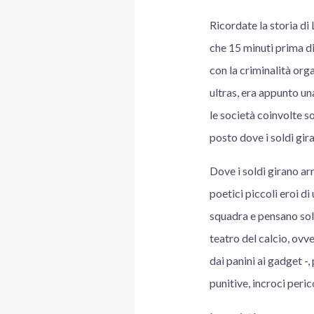
Ricordate la storia di 
che 15 minuti prima di 
con la criminalità orga
ultras, era appunto una
le società coinvolte so
posto dove i soldi gir
Dove i soldi girano arr
poetici piccoli eroi d
squadra e pensano solo 
teatro del calcio, ovver
dai panini ai gadget -,
punitive, incroci peri