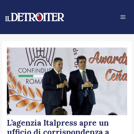
Vai
Navigazione
Mai
al
articoli
Men
contenuto
L’agenzia Italpress apre un
ufficio di corrispondenza a