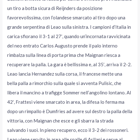
un tiro a botta sicura di Reijnders da posizione
favorevolissima, con l’olandese smarcato al tiro dopo una
grande serpentina di Leao sulla sinistra. I campioni d’Italia in
carica sfiorano il 3-1 al 27′, quando un’incornata ravvicinata
del neo entrato Carlos Augusto prende il palo interno
rimbalza sulla linea di porta prima che Maignan riesca a
recuperare la palla. La gara è bellissima e, al 35′, arriva il 2-2.
Leao lancia Hernandez sulla corsa, il francese mette una
bella palla a rimorchio sulla quale si avventa Pulisic, che
libera il mancino a trafigge Sommer nell’angolino lontano. Al
42′, Frattesi viene smarcato in area, la difesa lo ferma ma
dopo un rimpallo è Dumfries ad avere sul destro la palla della
vittoria, con Maignan che esce e gli sbarra la strada
salvando i suoi. In pieno recupero, ecco il 3-2 dei rossoneri.
Leao viene servito in area alle spalle di Asllani e serve al