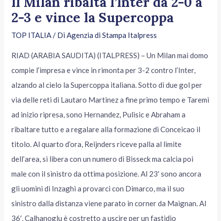
Il Milan ribalta l’Inter da 2-0 a
2-3 e vince la Supercoppa
TOP ITALIA
/ Di
Agenzia di Stampa Italpress
RIAD (ARABIA SAUDITA) (ITALPRESS) – Un Milan mai domo
compie l’impresa e vince in rimonta per 3-2 contro l’Inter,
alzando al cielo la Supercoppa italiana. Sotto di due gol per
via delle reti di Lautaro Martinez a fine primo tempo e Taremi
ad inizio ripresa, sono Hernandez, Pulisic e Abraham a
ribaltare tutto e a regalare alla formazione di Conceicao il
titolo. Al quarto d’ora, Reijnders riceve palla al limite
dell’area, si libera con un numero di Bisseck ma calcia poi
male con il sinistro da ottima posizione. Al 23′ sono ancora
gli uomini di Inzaghi a provarci con Dimarco, ma il suo
sinistro dalla distanza viene parato in corner da Maignan. Al
36′, Calhanoglu è costretto a uscire per un fastidio