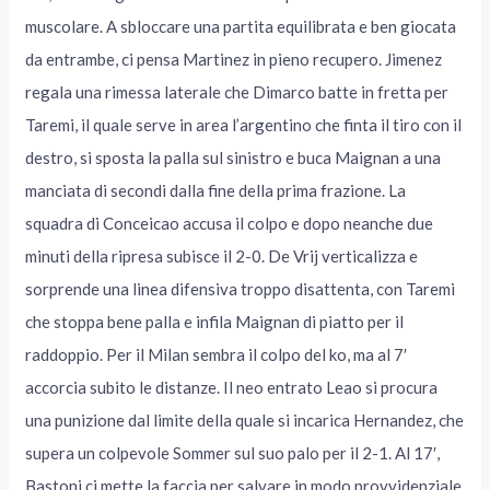
muscolare. A sbloccare una partita equilibrata e ben giocata
da entrambe, ci pensa Martinez in pieno recupero. Jimenez
regala una rimessa laterale che Dimarco batte in fretta per
Taremi, il quale serve in area l’argentino che finta il tiro con il
destro, si sposta la palla sul sinistro e buca Maignan a una
manciata di secondi dalla fine della prima frazione. La
squadra di Conceicao accusa il colpo e dopo neanche due
minuti della ripresa subisce il 2-0. De Vrij verticalizza e
sorprende una linea difensiva troppo disattenta, con Taremi
che stoppa bene palla e infila Maignan di piatto per il
raddoppio. Per il Milan sembra il colpo del ko, ma al 7′
accorcia subito le distanze. Il neo entrato Leao si procura
una punizione dal limite della quale si incarica Hernandez, che
supera un colpevole Sommer sul suo palo per il 2-1. Al 17′,
Bastoni ci mette la faccia per salvare in modo provvidenziale