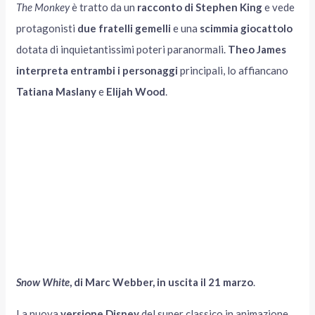
The Monkey
è tratto da un
racconto di Stephen King
e vede
protagonisti
due fratelli gemelli
e una
scimmia giocattolo
dotata di inquietantissimi poteri paranormali.
Theo James
interpreta entrambi i personaggi
principali, lo affiancano
Tatiana Maslany
e
Elijah Wood
.
Snow White
, di Marc Webber, in uscita il 21 marzo
.
La nuova
versione Disney
del super classico in animazione