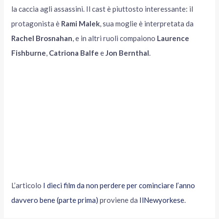
la caccia agli assassini. Il cast è piuttosto interessante: il
protagonista è
Rami Malek
, sua moglie è interpretata da
Rachel Brosnahan
, e in altri ruoli compaiono
Laurence
Fishburne
,
Catriona Balfe
e
Jon Bernthal
.
L’articolo
I dieci film da non perdere per cominciare l’anno
davvero bene (parte prima)
proviene da
IlNewyorkese
.