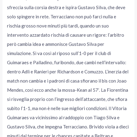
sfreccia sulla corsia destra e ispira Gustavo Silva, che deve
solo spingere in rete. Terracciano non può farci nulla e
rischia grosso nove minuti più tardi, quando un suo
intervento azzardato rischia di causare un rigore: l’arbitro
però cambia idea e ammonisce Gustavo Silva per
simulazione. Si va così al riposo sull’1-0 per il club di
Guimaraes e Palladino, furibondo, due cambi nell’intervallo:
dentro Adli e Ranieri per Richardson e Comuzzo. L’inerzia del
match non cambia e i padroni di casa sfiorano il bis con Joao
Mendes, così ecco anche la mossa-Kean al 57′. La Fiorentina
si risveglia proprio con l’ingresso dell’attaccante, che sfiora
subito l’1-1, ma non è nelle sue migliori condizioni. Il Vitoria
Guimaraes va vicinissimo al raddoppio con Tiago Silva e
Gustavo Silva, che impegna Terracciano. Brivido viola a dieci
minuti dal termine per le chances capitate a Beltran e