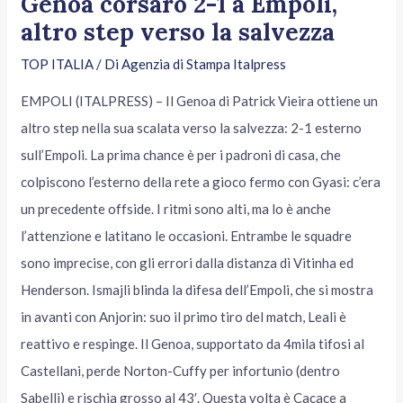
Genoa corsaro 2-1 a Empoli,
altro step verso la salvezza
TOP ITALIA
/ Di
Agenzia di Stampa Italpress
EMPOLI (ITALPRESS) – Il Genoa di Patrick Vieira ottiene un
altro step nella sua scalata verso la salvezza: 2-1 esterno
sull’Empoli. La prima chance è per i padroni di casa, che
colpiscono l’esterno della rete a gioco fermo con Gyasi: c’era
un precedente offside. I ritmi sono alti, ma lo è anche
l’attenzione e latitano le occasioni. Entrambe le squadre
sono imprecise, con gli errori dalla distanza di Vitinha ed
Henderson. Ismajli blinda la difesa dell’Empoli, che si mostra
in avanti con Anjorin: suo il primo tiro del match, Leali è
reattivo e respinge. Il Genoa, supportato da 4mila tifosi al
Castellani, perde Norton-Cuffy per infortunio (dentro
Sabelli) e rischia grosso al 43′. Questa volta è Cacace a