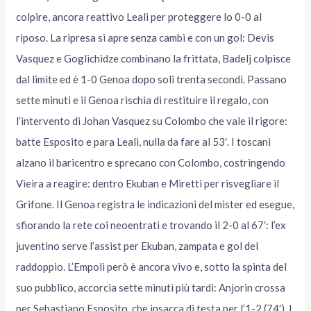
colpire, ancora reattivo Leali per proteggere lo 0-0 al
riposo. La ripresa si apre senza cambi e con un gol: Devis
Vasquez e Goglichidze combinano la frittata, Badelj colpisce
dal limite ed è 1-0 Genoa dopo soli trenta secondi. Passano
sette minuti e il Genoa rischia di restituire il regalo, con
l’intervento di Johan Vasquez su Colombo che vale il rigore:
batte Esposito e para Leali, nulla da fare al 53′. I toscani
alzano il baricentro e sprecano con Colombo, costringendo
Vieira a reagire: dentro Ekuban e Miretti per risvegliare il
Grifone. Il Genoa registra le indicazioni del mister ed esegue,
sfiorando la rete coi neoentrati e trovando il 2-0 al 67′: l’ex
juventino serve l’assist per Ekuban, zampata e gol del
raddoppio. L’Empoli però è ancora vivo e, sotto la spinta del
suo pubblico, accorcia sette minuti più tardi: Anjorin crossa
per Sebastiano Esposito, che insacca di testa per l’1-2 (74′). I