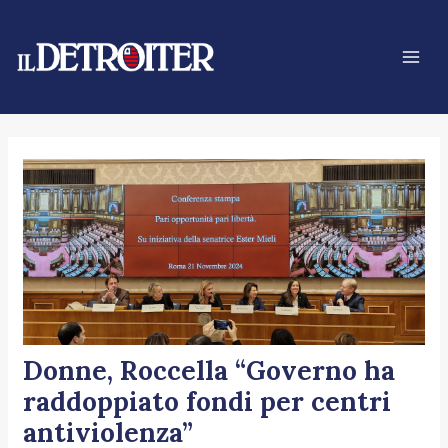
Vai
Navigazione
Mai
al
articoli
Men
contenuto
Donne, Roccella “Governo ha
raddoppiato fondi per centri
antiviolenza”