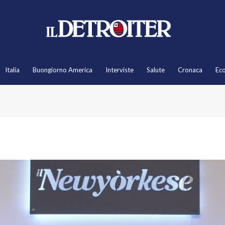
Italia
Buongiorno America
Interviste
Salute
Cronaca
Ec