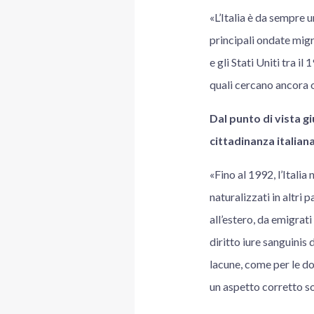
«L’Italia è da sempre 
principali ondate mig
e gli Stati Uniti tra i
quali cercano ancora o
Dal punto di vista gi
cittadinanza italian
«Fino al 1992, l’Itali
naturalizzati in altri
all’estero, da emigrati
diritto iure sanguinis 
lacune, come per le do
un aspetto corretto s