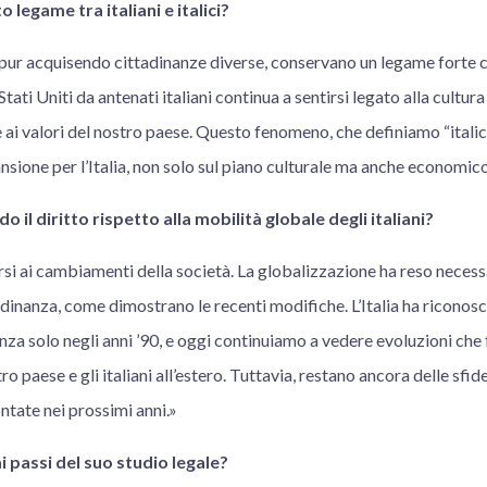
legame tra italiani e italici?
ro, pur acquisendo cittadinanze diverse, conservano un legame forte c
tati Uniti da antenati italiani continua a sentirsi legato alla cultura i
 e ai valori del nostro paese. Questo fenomeno, che definiamo “italic
nsione per l’Italia, non solo sul piano culturale ma anche economi
 il diritto rispetto alla mobilità globale degli italiani?
arsi ai cambiamenti della società. La globalizzazione ha reso necess
adinanza, come dimostrano le recenti modifiche. L’Italia ha riconos
nza solo negli anni ’90, e oggi continuiamo a vedere evoluzioni che
ro paese e gli italiani all’estero. Tuttavia, restano ancora delle sfi
tate nei prossimi anni.»
i passi del suo studio legale?