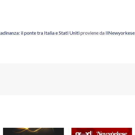
tadinanza: il ponte tra Italia e Stati Uniti
proviene da
IlNewyorkese