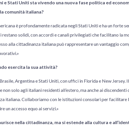
ani e Stati Uniti sta vivendo una nuova fase politica ed econom
la comunità italiana?
ricana è profondamente radicata negli Stati Uniti e ha un forte se
i restano solidi, con accordi e canali privilegiati che facilitano la m
ccesso alla cittadinanza italiana può rappresentare un vantaggio comp
avorativi.»
ndo esercita la sua attività?
Brasile, Argentina e Stati Uniti, con uffici in Florida e New Jersey. I
e non solo agli italiani residenti all’estero, ma anche ai discendent
za italiana. Collaboriamo con le istituzioni consolari per facilitare
re un accesso equo ai servizi.»
saurisce nella cittadinanza, ma si estende alla cultura e all’iden