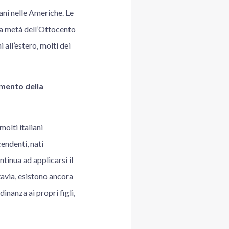
iani nelle Americhe. Le
da metà dell’Ottocento
i all’estero, molti dei
imento della
olti italiani
cendenti, nati
ntinua ad applicarsi il
ttavia, esistono ancora
inanza ai propri figli,