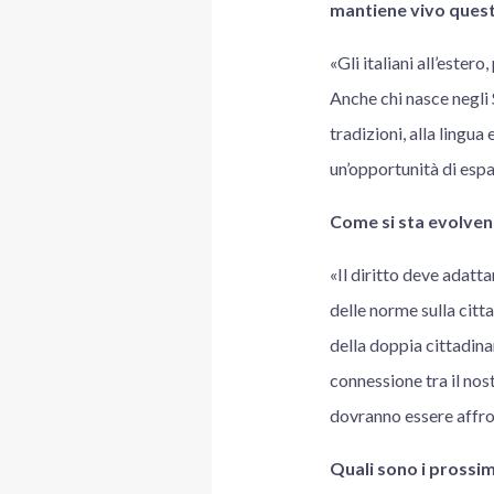
mantiene vivo questo 
«Gli italiani all’este
Anche chi nasce negli S
tradizioni, alla lingua
un’opportunità di espa
Come si sta evolvendo
«Il diritto deve adatt
delle norme sulla citt
della doppia cittadina
connessione tra il nost
dovranno essere affron
Quali sono i prossim