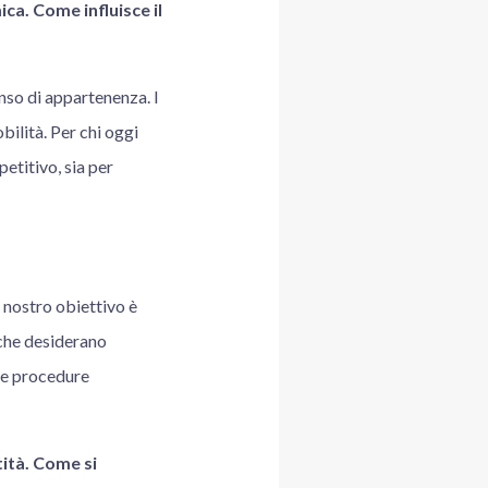
ica. Come influisce il
nso di appartenenza. I
obilità. Per chi oggi
etitivo, sia per
l nostro obiettivo è
i che desiderano
 le procedure
tità. Come si