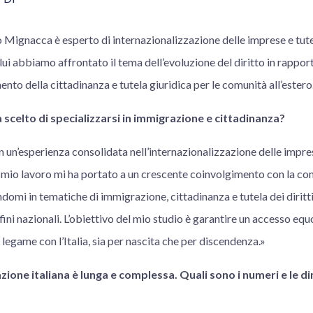
Mignacca è esperto di internazionalizzazione delle imprese e tutela
n lui abbiamo affrontato il tema dell’evoluzione del diritto in rappor
mento della cittadinanza e tutela giuridica per le comunità all’estero
scelto di specializzarsi in immigrazione e cittadinanza?
 un’esperienza consolidata nell’internazionalizzazione delle impre
l mio lavoro mi ha portato a un crescente coinvolgimento con la com
ndomi in tematiche di immigrazione, cittadinanza e tutela dei diritti 
fini nazionali. L’obiettivo del mio studio è garantire un accesso equo 
legame con l’Italia, sia per nascita che per discendenza.»
zione italiana è lunga e complessa. Quali sono i numeri e le di