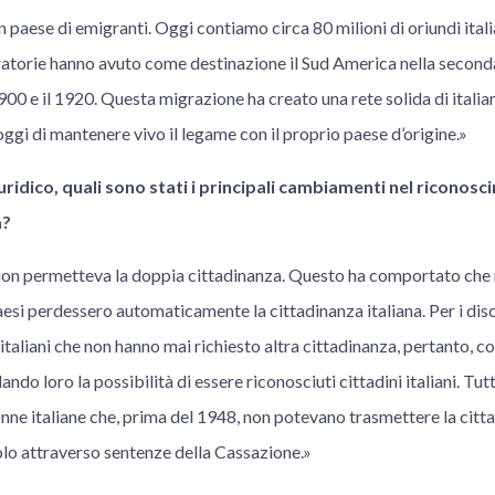
un paese di emigranti. Oggi contiamo circa 80 milioni di oriundi ital
ratorie hanno avuto come destinazione il Sud America nella secon
l 1900 e il 1920. Questa migrazione ha creato una rete solida di italian
ggi di mantenere vivo il legame con il proprio paese d’origine.»
uridico, quali sono stati i principali cambiamenti nel riconosc
a?
a non permetteva la doppia cittadinanza. Questo ha comportato che m
 paesi perdessero automaticamente la cittadinanza italiana. Per i dis
 italiani che non hanno mai richiesto altra cittadinanza, pertanto, co
dando loro la possibilità di essere riconosciuti cittadini italiani. Tu
nne italiane che, prima del 1948, non potevano trasmettere la cittad
olo attraverso sentenze della Cassazione.»