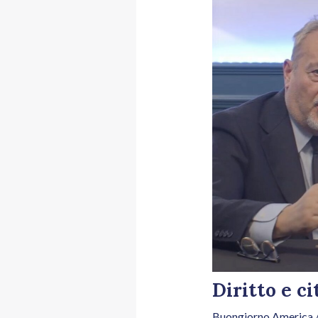
Diritto e ci
Buongiorno America
/