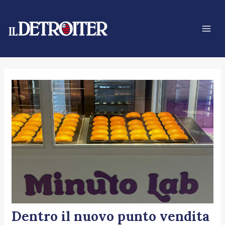
Vai
Navigazione
Mai
al
articoli
Men
contenuto
Dentro il nuovo punto vendita