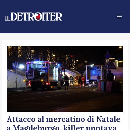
Vai
Navigazione
Mai
al
articoli
Men
contenuto
Attacco al mercatino di Natale
a Magdeburgo, killer puntava