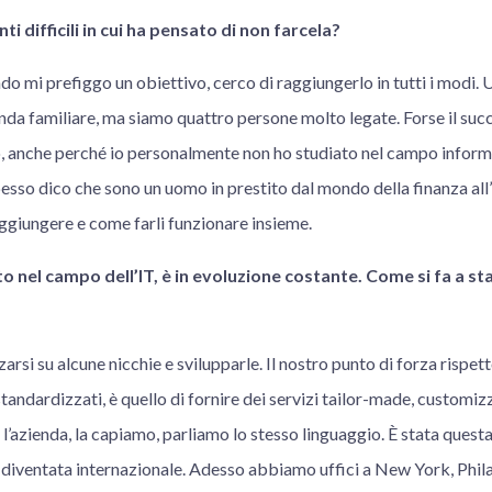
 difficili in cui ha pensato di non farcela?
o mi prefiggo un obiettivo, cerco di raggiungerlo in tutti i modi. U
enda familiare, ma siamo quattro persone molto legate. Forse il suc
, anche perché io personalmente non ho studiato nel campo informa
pesso dico che sono un uomo in prestito dal mondo della finanza all
ggiungere e come farli funzionare insieme.
o nel campo dell’IT, è in evoluzione costante. Come si fa a sta
arsi su alcune nicchie e svilupparle. Il nostro punto di forza rispett
standardizzati, è quello di fornire dei servizi tailor-made, customiz
 l’azienda, la capiamo, parliamo lo stesso linguaggio. È stata questa 
 è diventata internazionale. Adesso abbiamo uffici a New York, Phil