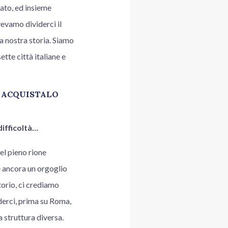
eato, ed insieme
evamo dividerci il
a nostra storia. Siamo
tte città italiane e
:
ACQUISTALO
difficoltà…
el pieno rione
è ancora un orgoglio
itorio, ci crediamo
nderci, prima su Roma,
 struttura diversa.