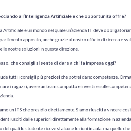
ciando all’Intelligenza Artificiale e che opportunità offre?
za Artificiale è un mondo nel quale un’azienda IT deve obbligatori
rtimento apposito, anche grazie al nostro ufficio di ricerca e svil
le nostre soluzioni in questa direzione.
so, che consigli si sente di dare a chi fa impresa oggi?
ude tutti i consigli più preziosi che potrei dare: competenze. Ormai 
mare i ragazzi, avere un team compatto e investire sulle competenze
azienda.
o un ITS che presidio direttamente. Siamo riusciti a vincere così 
udenti usciti dalle superiori direttamente alla formazione in azienda.
o dei quali lo studente riceve si alcune lezioni in aula, ma quelle ch