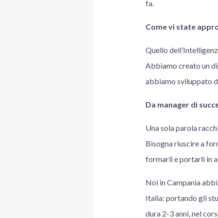
fa.
Come vi state approc
Quello dell’Intelligen
Abbiamo creato un dipa
abbiamo sviluppato del
Da manager di succes
Una sola parola racchi
Bisogna riuscire a for
formarli e portarli in 
Noi in Campania abbiam
Italia: portando gli st
dura 2-3 anni, nel cors