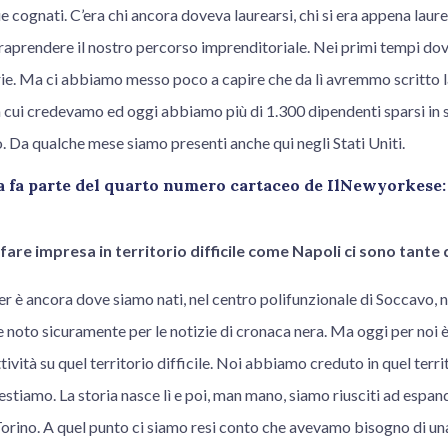
ue cognati. C’era chi ancora doveva laurearsi, chi si era appena laur
raprendere il nostro percorso imprenditoriale. Nei primi tempi dov
rie. Ma ci abbiamo messo poco a capire che da lì avremmo scritto l
in cui credevamo ed oggi abbiamo più di 1.300 dipendenti sparsi in se
ro. Da qualche mese siamo presenti anche qui negli Stati Uniti.
ta fa parte del quarto numero cartaceo de IlNewyorkese
fare impresa in territorio difficile come Napoli ci sono tante 
ter è ancora dove siamo nati, nel centro polifunzionale di Soccavo, n
e noto sicuramente per le notizie di cronaca nera. Ma oggi per noi 
attività su quel territorio difficile. Noi abbiamo creduto in quel terr
estiamo. La storia nasce lì e poi, man mano, siamo riusciti ad espa
Torino. A quel punto ci siamo resi conto che avevamo bisogno di una