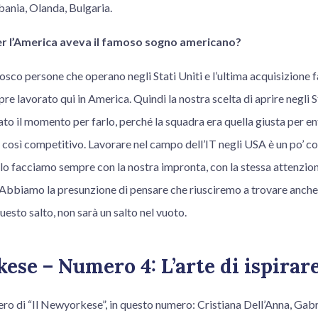
bania, Olanda, Bulgaria.
r l’America aveva il famoso sogno americano?
osco persone che operano negli Stati Uniti e l’ultima acquisizione
re lavorato qui in America. Quindi la nostra scelta di aprire negli S
vato il momento per farlo, perché la squadra era quella giusta per e
 così competitivo. Lavorare nel campo dell’IT negli USA è un po’ 
 lo facciamo sempre con la nostra impronta, con la stessa attenzion
bbiamo la presunzione di pensare che riusciremo a trovare anche q
uesto salto, non sarà un salto nel vuoto.
ese – Numero 4: L’arte di ispirar
ero di “Il Newyorkese”, in questo numero: Cristiana Dell’Anna, Gabr