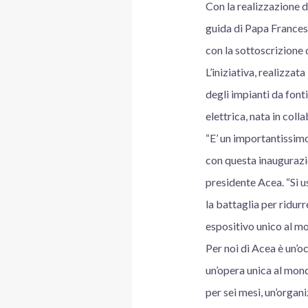
Con la realizzazione d
guida di Papa Francesc
con la sottoscrizione 
L’iniziativa, realizzat
degli impianti da font
elettrica, nata in col
“E’ un importantissim
con questa inaugurazi
presidente Acea. “Si u
la battaglia per ridur
espositivo unico al mo
Per noi di Acea è un’o
un’opera unica al mond
per sei mesi, un’organ