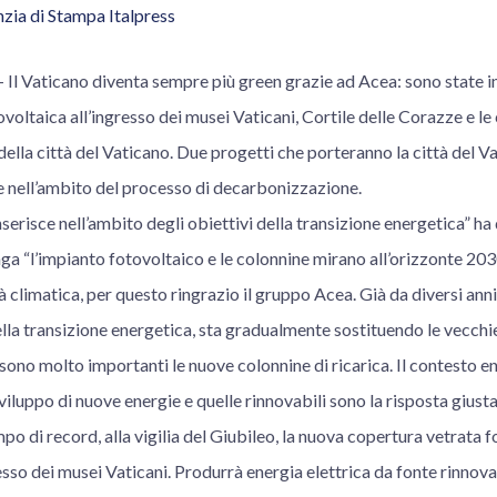
zia di Stampa Italpress
 Vaticano diventa sempre più green grazie ad Acea: sono state i
voltaica all’ingresso dei musei Vaticani, Cortile delle Corazze e le 
 della città del Vaticano. Due progetti che porteranno la città del V
e nell’ambito del processo di decarbonizzazione.
serisce nell’ambito degli obiettivi della transizione energetica” ha 
a “l’impianto fotovoltaico e le colonnine mirano all’orizzonte 20
tà climatica, per questo ringrazio il gruppo Acea. Già da diversi ann
lla transizione energetica, sta gradualmente sostituendo le vecchi
 sono molto importanti le nuove colonnine di ricarica. Il contesto en
viluppo di nuove energie e quelle rinnovabili sono la risposta giusta
po di record, alla vigilia del Giubileo, la nuova copertura vetrata f
esso dei musei Vaticani. Produrrà energia elettrica da fonte rinnova