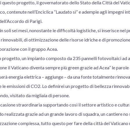
i questo progetto, il governatorato dello Stato della Città del Vatic
o, contenute nell’Enciclica “Laudato sì” e adempie agli impegni int
dell’Accordo di Parigi.
a in soli sei mesi, nonostante le difficoltà logistiche, si inserisce n
i rinnovabili, di ottimizzazione delle risorse idriche e di promozion
laborazione con il gruppo Acea.
o progetto, un impianto composto da 235 pannelli fotovoltaici ad a
one il Vaticano diventa sempre più green grazie ad Acea” le parole 
serà energia elettrica – aggiunge – da una fonte totalmente rinnov
re le emissioni di CO2. Lo definirei un progetto di bellezza rinnovab
ndo, visitato da migliaia di persone.
ccasione straordinaria supportando così il settore artistico e cult
o realizzata grazie ad un grande lavoro di squadra, un cantiere no
izzazione complessa, tutto questo per fare della città del Vaticano