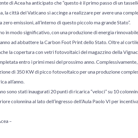
ente di Acea ha anticipato che “questo è il primo passo di un tassello
, la città del Vaticano si accinge a realizzare per avere una compl
a zero emissioni, all’interno di questo piccolo ma grande Stato”.
no in modo significativo, con una produzione di energia rinnovabile,
nno ad abbattere la Carbon Foot Print dello Stato. Oltre al cortile
che la copertura con vetri fotovoltaici del magazzino della Vignac
mpletata entro i primi mesi del prossimo anno. Complessivamente, i
zione di 350 KW di picco fotovoltaico per una produzione comples
ca all’anno.
o sono stati inaugurati 20 punti di ricarica “veloci” su 10 colonnine
teriore colonnina al lato dell’ingresso dell’Aula Paolo VI per incentiv
Acea –