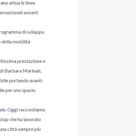
ano attua le linee
ernazionali assunti
el programma di sviluppo
e della mobilità
ltissima prestazione e
di Barbara Marinali,
abile portando avanti
ile per uno spazio
urale. Oggi raccontiamo
 stop che ha lavorato
 una città sempre più