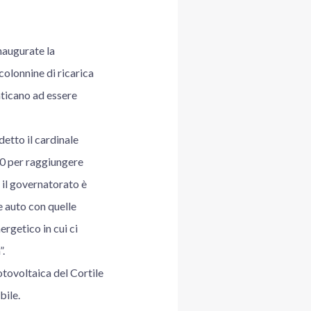
naugurate la
colonnine di ricarica
aticano ad essere
detto il cardinale
30 per raggiungere
i il governatorato è
e auto con quelle
ergetico in cui ci
”.
otovoltaica del Cortile
bile.