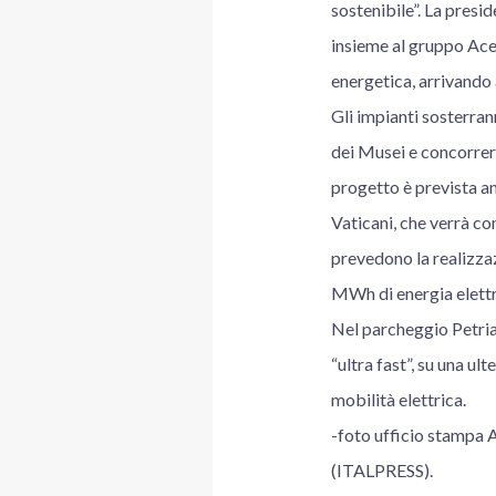
sostenibile”. La presid
insieme al gruppo Acea
energetica, arrivando 
Gli impianti sosterran
dei Musei e concorrera
progetto è prevista an
Vaticani, che verrà co
prevedono la realizza
MWh di energia elettri
Nel parcheggio Petrian
“ultra fast”, su una ul
mobilità elettrica.
-foto ufficio stampa 
(ITALPRESS).