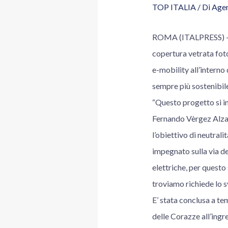
TOP ITALIA
/ Di
Agen
ROMA (ITALPRESS) – Il
copertura vetrata foto
e-mobility all’interno
sempre più sostenibil
“Questo progetto si in
Fernando Vèrgez Alzag
l’obiettivo di neutrali
impegnato sulla via de
elettriche, per questo
troviamo richiede lo s
E’ stata conclusa a tem
delle Corazze all’ingr