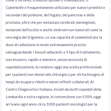
come il cervello, il midollo spinale o il mediastino. Il
Cyberknife è frequentemente utilizzato per tumori primitivi e
secondari del polmone, del fegato, del pancreas e della
prostata, oltre che per metastasi cerebrali, meningiomi,
melanomi dell’occhio e anche sindromi non tumorali come la
nevralgia del trigemino. Le sue capacità di somministrare la
dose di radiazione in modo estremamente preciso
salvaguardando i tessuti adiacenti, e il tipo di trattamento,
non invasivo, rapido e indolore, senza necessità di
ospedalizzazione, lo rendono oggi una scelta preferenziale
per i pazienti non idonei alla chirurgia o per chi ha bisogno di
tempi di recupero ridotti e minori effetti collaterali. Al
Centro Diagnostico Italiano, inviati da molti ospedali della
Lombardia e extra regione, in convenzione con il SSN, oggi
arrivano ogni anno circa 1000 pazienti oncologici per la